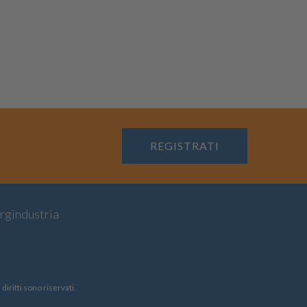
REGISTRATI
rgindustria
iritti sono riservati.