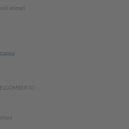
oli animali.
 mappa
STELGOMBERTO
ilioni