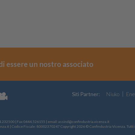
i di essere un nostro associato
Siti Partner:
Niuko
Ene
4.232500
| Fax
0444.526155
| email:
assind@confindustria.vicenza.it
nza.it
| Codice Fiscale: 80002370247 Copyright 2026 © Confindustria Vicenza. Tutti i d