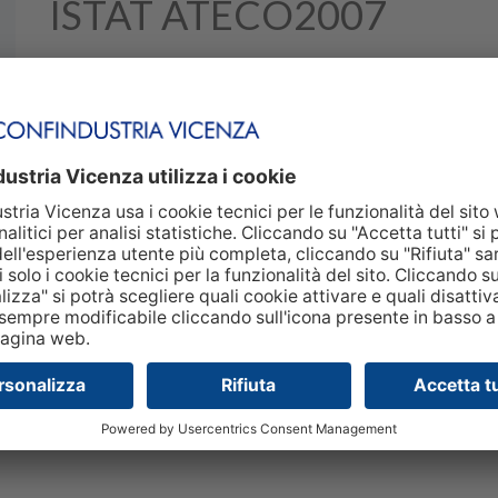
ISTAT ATECO2007
10.92.00.00
46.800
da 50,
milioni
Capitale Sociale
Classe fattura
da 101 a 250
dipendenti
Classe dimensionale