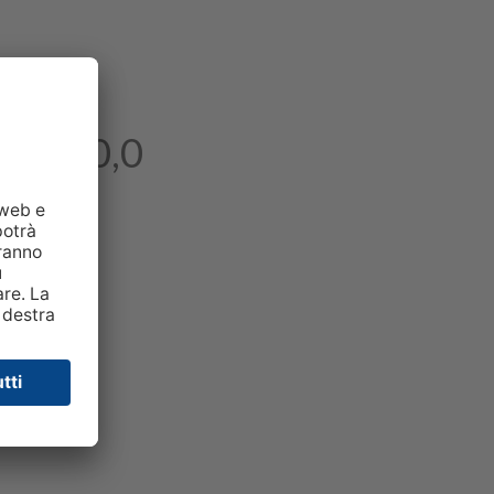
0 a 100,0
to