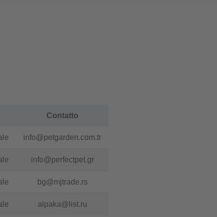
Contatto
ale
info@petgarden.com.tr
ale
info@perfectpet.gr
ale
bg@mjtrade.rs
ale
alpaka@list.ru