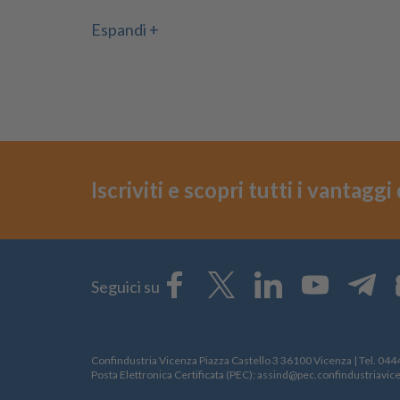
Espandi +
Iscriviti e scopri tutti i vantagg
Seguici su
Confindustria Vicenza Piazza Castello 3 36100 Vicenza | Tel.
044
Posta Elettronica Certificata (PEC):
assind@pec.confindustriavice