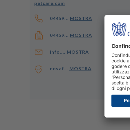
petcare.com
04459...
MOSTRA
04459...
MOSTRA
info....
MOSTRA
novaf...
MOSTRA