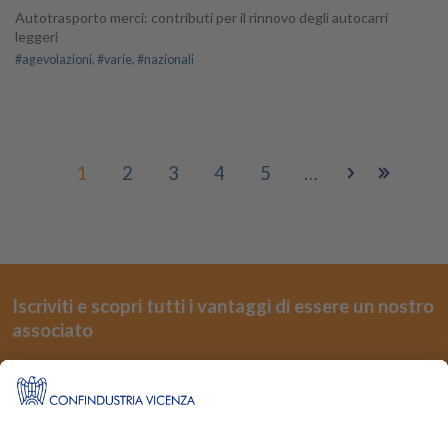
Autotrasporto merci: contributi per il rinnovo degli autocarri
leggeri
#agevolazioni
#varie
#nazionali
1
2
3
4
5
…
›
»
Iscriviti e scopri tutti i vantaggi di essere un nostro
associato
REGISTRATI