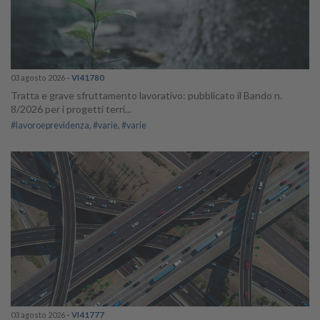
03 agosto 2026
- VI41780
Tratta e grave sfruttamento lavorativo: pubblicato il Bando n.
8/2026 per i progetti terri...
#lavoroeprevidenza
#varie
#varie
03 agosto 2026
- VI41777