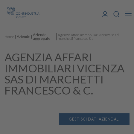
Aziende
Agenzia affari immobiliari vicenza sas di
Home
Aziende
aggregate
marchetti francesco & c
AGENZIA AFFARI
IMMOBILIARI VICENZA
SAS DI MARCHETTI
FRANCESCO & C.
GESTISCI DATI AZIENDALI