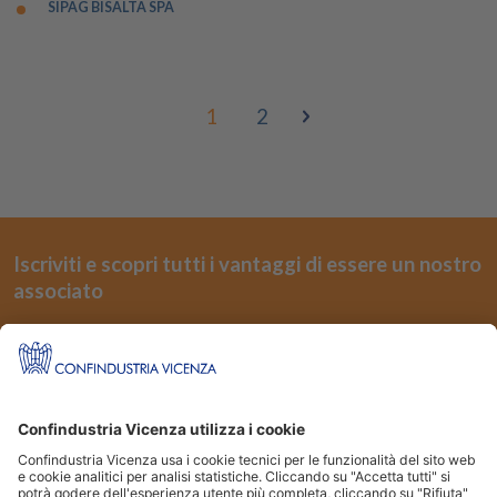
SIPAG BISALTA SPA
1
2
›
Iscriviti e scopri tutti i vantaggi di essere un nostro
associato
REGISTRATI
Seguici su
Siti Partner: