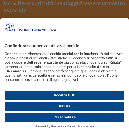
Iscriviti e scopri tutti i vantaggi di essere un nostro
associato
REGISTRATI
Seguici su
Siti Partner:
Niuko
Energindustria
Confindustria Vicenza Piazza Castello 3 36100 Vicenza | Tel.
0444.232500
|
Fax
0444.526155
| email:
assind@confindustria.vicenza.it
Posta Elettronica Certificata (PEC):
assind@pec.confindustriavicenza.it
|
Codice Fiscale: 80002370247 Copyright 2026 © Confindustria Vicenza. Tutti i
diritti sono riservati.
Disclaimer
|
Cookie
|
Privacy sito
|
Informativa Confindustria Vicenza
|
Informativa IPI SRL
|
Whistleblowing
|
credits