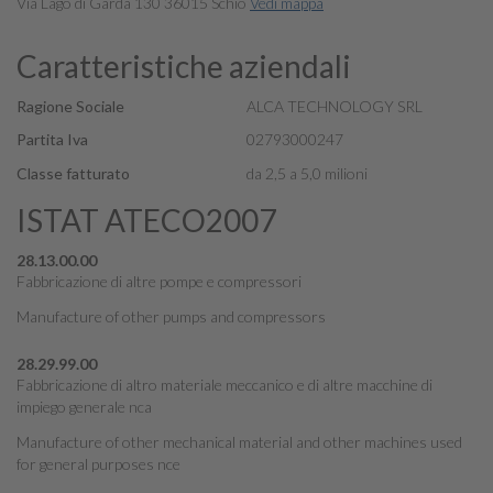
Via Lago di Garda 130 36015 Schio
Vedi mappa
Caratteristiche aziendali
Ragione Sociale
ALCA TECHNOLOGY SRL
Partita Iva
02793000247
Classe fatturato
da 2,5 a 5,0 milioni
ISTAT ATECO2007
28.13.00.00
Fabbricazione di altre pompe e compressori
Manufacture of other pumps and compressors
28.29.99.00
Fabbricazione di altro materiale meccanico e di altre macchine di
impiego generale nca
Manufacture of other mechanical material and other machines used
for general purposes nce