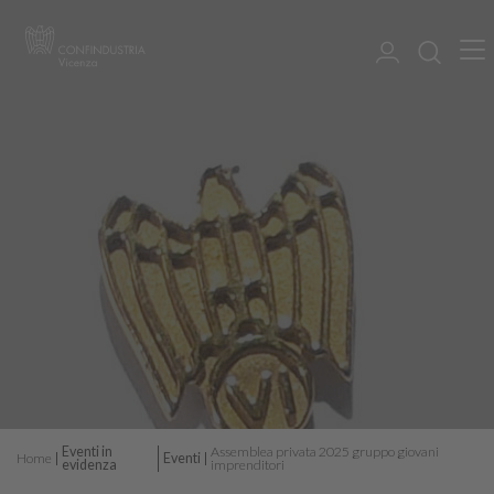
Eventi in
Assemblea privata 2025 gruppo giovani
Home
Eventi
evidenza
imprenditori