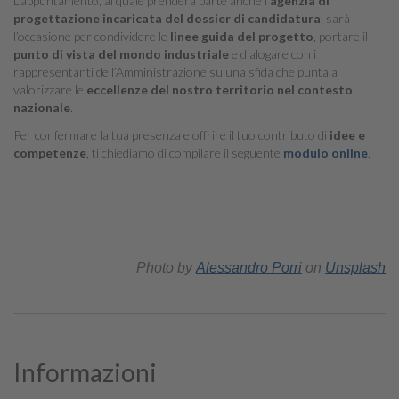
L’appuntamento, al quale prenderà parte anche l’
agenzia di
progettazione incaricata del dossier di candidatura
, sarà
l’occasione per condividere le
linee guida del progetto
, portare il
punto di vista del mondo industriale
e dialogare con i
rappresentanti dell’Amministrazione su una sfida che punta a
valorizzare le
eccellenze del nostro territorio nel contesto
nazionale
.
Per confermare la tua presenza e offrire il tuo contributo di
idee e
competenze
, ti chiediamo di compilare il seguente
modulo online
.
Photo by
Alessandro Porri
on
Unsplash
Informazioni