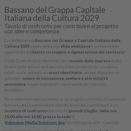
Bassano del Grappa Capitale
Italiana della Cultura 2029
Tavolo di confronto per contribuire al progetto
con idee e competenze
La candidatura di
Bassano del Grappa a Capitale Italiana della
Cultura 2029
rappresenta una
sfida ambiziosa
e un’importante
opportunità di
rilancio strategico e rigenerazione del territorio
.
Come Confindustria, riteniamo che il
mondo delle imprese
debba
essere parte attiva e protagonista di questo percorso. La cultura,
infatti, non è soltanto un
asset identitario
, ma può diventare un
autentico
volano di innovazione, welfare e attrattività
economica
, capace di generare valore anche per il tessuto
produttivo.
Per trasformare questa visione in un progetto concreto, il Comune di
Bassano del Grappa invita le aziende associate a partecipare a un
incontro di confronto
che si terrà
giovedì 2 luglio, dalle ore
15.00 alle ore 16.00, presso la sede
di
Videndum Media Solutions Spa
(Via Valsugana, 100 - Cassola).