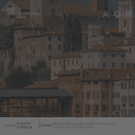
Eventi in
Bassano del grappa capitale italiana della
Home
Eventi
evidenza
cultura 2029 E2026 1392