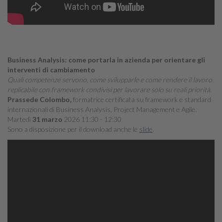
Business Analysis: come portarla in azienda per orientare gli
interventi di cambiamento
Quali competenze servono, come svilupparle e come rendere il lavoro
replicabile con framework condivisi per lavorare solo su reali priorità.
Prassede Colombo,
formatrice certificata su framework e standard
internazionali di Business Analysis, Project Management e Agile.
Martedì
31 marzo
2026 11:30 - 12:30
Sono a disposizione per il download anche le
slide
.