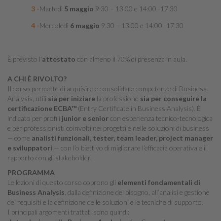
Martedì
5 maggio
9:30 – 13:00 e 14:00 -17:30
Mercoledì
6
maggio
9:30 – 13:00 e 14:00 -17:30
È previsto l'
attestato
con almeno il 70% di presenza in aula.
A CHI È RIVOLTO?
Il corso permette di acquisire e consolidare competenze di Business
Analysis, utili
sia per iniziare
la professione
sia per conseguire la
certificazione ECBA™
(Entry Certificate in Business Analysis). È
indicato per profili
junior e senior
con esperienza tecnico-tecnologica
e per professionisti coinvolti nei progetti e nelle soluzioni di business
— come
analisti funzionali, tester, team leader, project manager
e sviluppatori
— con l’o biettivo di migliorare l’efficacia operativa e il
rapporto con gli stakeholder.
PROGRAMMA
Le lezioni di questo corso coprono gli
elementi fondamentali di
Business Analysis
, dalla definizione del bisogno, all’analisi e gestione
dei requisiti e la definizione delle soluzioni e le tecniche di supporto.
I principali argomenti trattati sono quindi: