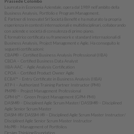
Prassede Colombo
Laureata in Economia Aziendale, opera dal 1989 nell’ambito della
Business Analysis, Portfolio e Program Management.
È Partner di Innovatel Srl Società Benefit e ha maturato la propria
esperienza in contesti internazionali e multidisciplinari, collaborando
con aziende e società di consulenza di primo piano.
È formatrice certificata su framework e standard internazionali di
Business Analysis, Project Management e Agile. Ha conseguito le
seguenti certificazioni:
CBAP® – Certified Business Analysis Professional (IIBA)
CBDA – Certified Business Data Analyst
IIBA-AAC – Agile Analysis Certification
CPOA – Certified Product Owner Agile
ECBA™ – Entry Certificate in Business Analysis (IIBA)
ATP-I – Authorized Training Partner Instructor (PMI)
PMP® – Project Management Professional
GPM-b™ – Green Project Management (GPM-PMI)
DASM® – Disciplined Agile Scrum Master/ DASSM® – Disciplined
Agile Senior Scrum Master
DASM-I®/ DASSM-I® – Disciplined Agile Scrum Master Instructor/
Disciplined Agile Senior Scrum Master Instructor
MoP® – Management of Portfolios
Design Thinking Foundation