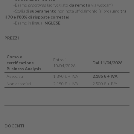
▫️Esame
proctored
(sorvegliato
da remoto
via webcam)
▫️Soglia di
superamento
non nota ufficialmente (si presume
tra
il 70 e l’80% di risposte corrette
)
▫️Esame in lingua
INGLESE
PREZZI
Corso e
Entro il
certificazione
Dal 11/04/2026
10/04/2026
Business Analysis
Associati
1.890 € + IVA
2.185 € + IVA
Non associati
2.150 € + IVA
2.500 € + IVA
DOCENTI