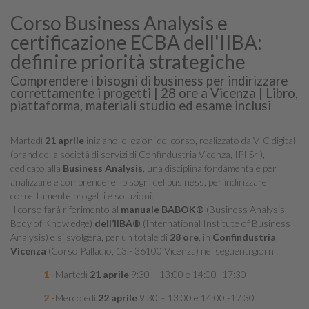
Corso Business Analysis e
certificazione ECBA dell'IIBA:
definire priorità strategiche
Comprendere i bisogni di business per indirizzare
correttamente i progetti | 28 ore a Vicenza | Libro,
piattaforma, materiali studio ed esame inclusi
Martedì
21 aprile
iniziano le lezioni del corso, realizzato da VIC digital
(brand della società di servizi di Confindustria Vicenza, IPI Srl),
dedicato alla
Business Analysis
, una disciplina fondamentale per
analizzare e comprendere i bisogni del business, per indirizzare
correttamente progetti e soluzioni.
Il corso farà riferimento al
manuale BABOK®
(Business Analysis
Body of Knowledge)
dell’IIBA®
(International Institute of Business
Analysis) e si svolgerà, per un totale di
28 ore
, in
Confindustria
Vicenza
(Corso Palladio, 13 - 36100 Vicenza) nei seguenti giorni:
Martedì
21 aprile
9:30 – 13:00 e 14:00 -17:30
Mercoledì
22 aprile
9:30 – 13:00 e 14:00 -17:30