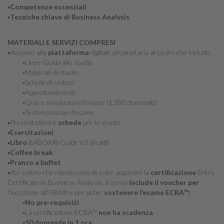
▪️
Competenze essenziali
▪️
Tecniche chiave di Business Analysis
MATERIALI E SERVIZI COMPRESI
▪️Accesso alla
piattaforma
digitale proprietaria ai-Learn che include:
▫️Linee Guida allo studio
▫️Materiali di studio
▫️Schede di sintesi
▫️Approfondimenti
▫️Quiz e simulazioni d’esame (1.200 domande)
▫️Testimonianze d’esame
▪️Presentazioni e
schede
per lo studio
▪️
Esercitazioni
▪️
Libro
BABOK® Guide V3 (in pdf)
▪️
Coffee break
▪️
Pranzo a buffet
▪️Per coloro che ritenessero di voler acquisire la
certificazione
Entry
Certificate in Business Analysis,
il corso
include il voucher per
l’iscrizione all’IIBA® e per poter
sostenere l’esame ECBA™:
▫️
No pre-requisiti
▫️La certificazione ECBA™
non ha scadenza
▫️
50 domande in 1 ora