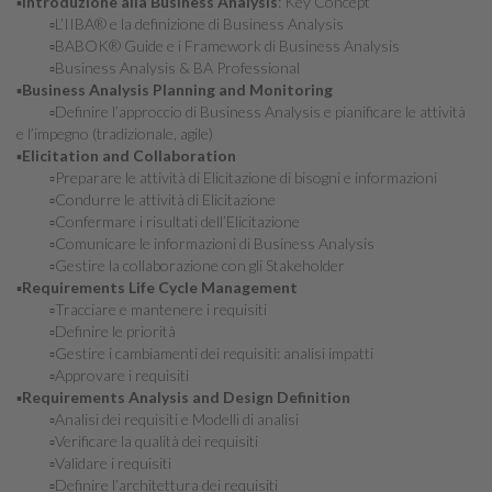
▪️
Introduzione alla Business Analysis
: Key Concept
▫️L’IIBA® e la definizione di Business Analysis
▫️BABOK® Guide e i Framework di Business Analysis
▫️Business Analysis & BA Professional
▪️
Business Analysis Planning and Monitoring
▫️Definire l’approccio di Business Analysis e pianificare le attività
e l’impegno (tradizionale, agile)
▪️
Elicitation and Collaboration
▫️Preparare le attività di Elicitazione di bisogni e informazioni
▫️Condurre le attività di Elicitazione
▫️Confermare i risultati dell’Elicitazione
▫️Comunicare le informazioni di Business Analysis
▫️Gestire la collaborazione con gli Stakeholder
▪️
Requirements Life Cycle Management
▫️Tracciare e mantenere i requisiti
▫️Definire le priorità
▫️Gestire i cambiamenti dei requisiti: analisi impatti
▫️Approvare i requisiti
▪️
Requirements Analysis and Design Definition
▫️Analisi dei requisiti e Modelli di analisi
▫️Verificare la qualità dei requisiti
▫️Validare i requisiti
▫️Definire l’architettura dei requisiti