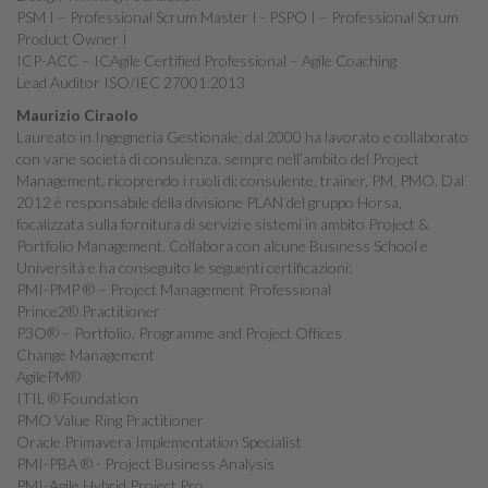
PSM I – Professional Scrum Master I - PSPO I – Professional Scrum
Product Owner I
ICP-ACC – ICAgile Certified Professional – Agile Coaching
Lead Auditor ISO/IEC 27001:2013
Maurizio Ciraolo
Laureato in Ingegneria Gestionale, dal 2000 ha lavorato e collaborato
con varie società di consulenza, sempre nell’ambito del Project
Management, ricoprendo i ruoli di: consulente, trainer, PM, PMO. Dal
2012 è responsabile della divisione PLAN del gruppo Horsa,
focalizzata sulla fornitura di servizi e sistemi in ambito Project &
Portfolio Management. Collabora con alcune Business School e
Università e ha conseguito le seguenti certificazioni:
PMI-PMP ® – Project Management Professional
Prince2® Practitioner
P3O® – Portfolio, Programme and Project Offices
Change Management
AgilePM®
ITIL ® Foundation
PMO Value Ring Practitioner
Oracle Primavera Implementation Specialist
PMI-PBA ® - Project Business Analysis
PMI-Agile Hybrid Project Pro