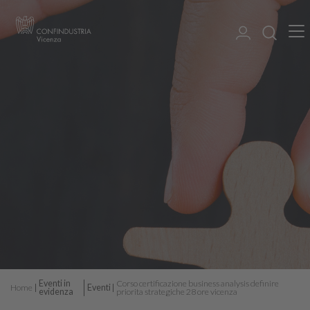
Eventi in
Corso certificazione business analysis definire
Home
Eventi
evidenza
priorita strategiche 28 ore vicenza