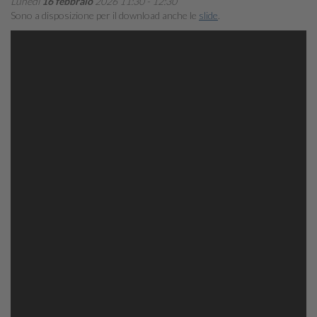
Lunedì
16 febbraio
2026 11:30 - 12:30
Sono a disposizione per il download anche le
slide
.