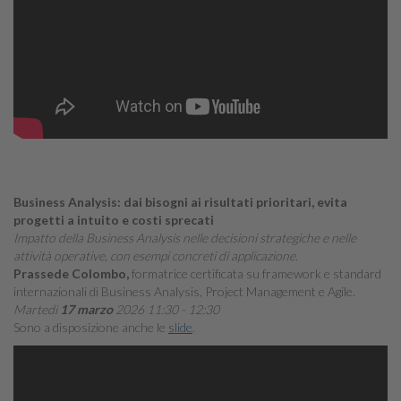
Business Analysis: dai bisogni ai risultati prioritari, evita
progetti a intuito e costi sprecati
Impatto della Business Analysis nelle decisioni strategiche e nelle
attività operative, con esempi concreti di applicazione.
Prassede Colombo,
formatrice certificata su framework e standard
internazionali di Business Analysis, Project Management e Agile.
Martedì
17 marzo
2026 11:30 - 12:30
Sono a disposizione anche le
slide
.