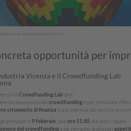
pportunita per imprese startup E2021 244
ncreta opportunità per imp
findustria Vicenza e il Crowdfunding Lab
rona
ne con il
Crowdfunding Lab
dell'
ere la conoscenza del
crowdfunding
e per stimolare rifles
vo strumento di finanza
tra le imprese del territorio vice
rogramma per il
9 febbraio
, alle
ore 11.00
, durante il quale – 
omeno del crowdfunding
e ne verranno analizzati
aspett