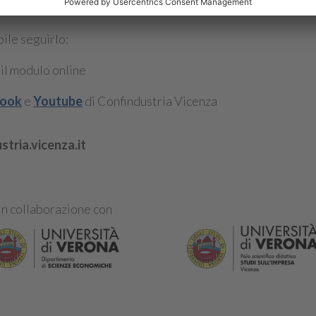
bile seguirlo:
 il modulo online
book
e
Youtube
di Confindustria Vicenza
tria.vicenza.it
In collaborazione con