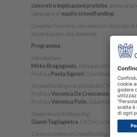
concreti e implicazioni pratiche
, anche graz
campagna di
equity crowdfunding
.
Durante l’incontro, verranno poi illustrate le f
lascerà spazio alle domande.
Programma
Introduzione
Mirko Bragagnolo
, Delegato Area Credito e
Prof.ssa
Paola Signori
, Coordinatore proge
Il crowdfunding e le attività del CFLab
Prof.ssa
Veronica De Crescenzo
, Dipartime
Prof.ssa
Veronica Polin
, Dipartimento Scienz
L'esperienza di Mixcycling
Gianni Tagliapietra
, CEO e Co-founder di
Mi
Come accedere al Crowdfunding Lab