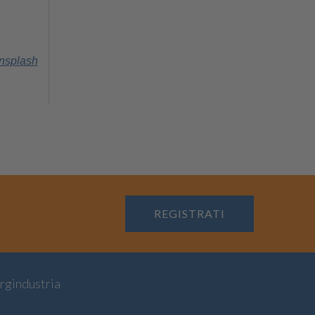
nsplash
REGISTRATI
rgindustria