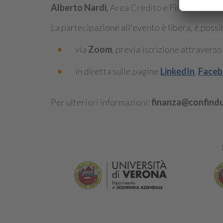
Alberto Nardi
, Area Credito e Finanza
La partecipazione all'evento è libera, è possi
via
Zoom
, previa iscrizione attraverso
in diretta sulle pagine
LinkedIn
,
Face
Per ulteriori informazioni:
finanza@confindus