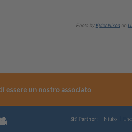
Photo by
Kyler Nixon
on
U
i di essere un nostro associato
Siti Partner:
Niuko
Ene