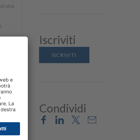
eso una
i
Iscriviti
ISCRIVITI
na
Condividi