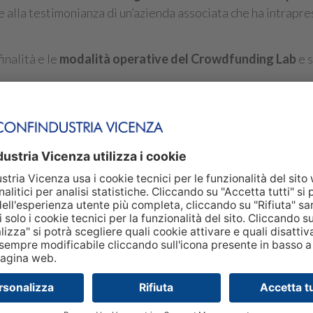
ie alla testimonianza di un’azienda associata che ha intrapr
inalità e le
modalità operative del Crowdfunding Lab
e s
 Finanza di Confindustria Vicenza
tto
BIT, Università degli Studi di Verona
nto Economia Aziendale dell’Università degli Studi di Vero
e Economiche dell’Università degli Studi di Verona
xcycling