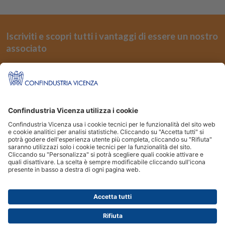
Iscriviti e scopri tutti i vantaggi di essere un nostro
associato
REGISTRATI
Seguici su
Siti Partner:
Niuko
Energindustria
Confindustria Vicenza Piazza Castello 3 36100 Vicenza | Tel.
0444.232500
|
Fax
0444.526155
| email:
assind@confindustria.vicenza.it
Posta Elettronica Certificata (PEC):
assind@pec.confindustriavicenza.it
|
Codice Fiscale: 80002370247 Copyright 2026 © Confindustria Vicenza. Tutti i
diritti sono riservati.