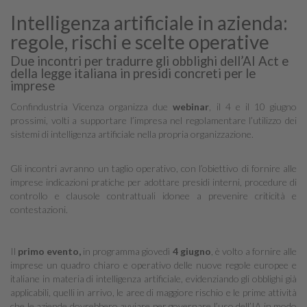
Intelligenza artificiale in azienda:
regole, rischi e scelte operative
Due incontri per tradurre gli obblighi dell’AI Act e
della legge italiana in presidi concreti per le
imprese
Confindustria Vicenza organizza due
webinar
, il 4 e il 10 giugno
prossimi, volti a supportare l’impresa nel regolamentare l’utilizzo dei
sistemi di intelligenza artificiale nella propria organizzazione.
Gli incontri avranno un taglio operativo, con l’obiettivo di fornire alle
imprese indicazioni pratiche per adottare presidi interni, procedure di
controllo e clausole contrattuali idonee a prevenire criticità e
contestazioni.
Il
primo evento,
in programma giovedì
4 giugno
, è volto a fornire alle
imprese un quadro chiaro e operativo delle nuove regole europee e
italiane in materia di intelligenza artificiale, evidenziando gli obblighi già
applicabili, quelli in arrivo, le aree di maggiore rischio e le prime attività
che le aziende dovrebbero avviare per governare l’uso dell’IA in modo