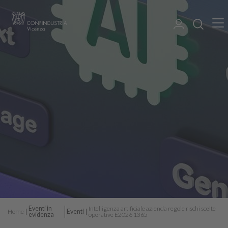
Eventi in
Intelligenza artificiale azienda regole rischi scelte
Home
Eventi
evidenza
operative E2026 1365