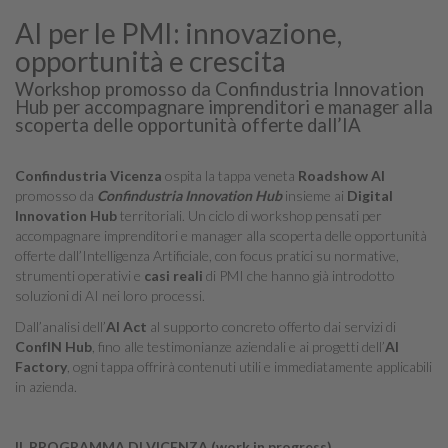
AI per le PMI: innovazione,
opportunità e crescita
Workshop promosso da Confindustria Innovation
Hub per accompagnare imprenditori e manager alla
scoperta delle opportunità offerte dall’IA
Confindustria Vicenza
ospita la tappa veneta
Roadshow AI
promosso da
Confindustria Innovation Hub
insieme ai
Digital
Innovation Hub
territoriali. Un ciclo di workshop pensati per
accompagnare imprenditori e manager alla scoperta delle opportunità
offerte dall’Intelligenza Artificiale, con focus pratici su normative,
strumenti operativi e
casi reali
di PMI che hanno già introdotto
soluzioni di AI nei loro processi.
Dall’analisi dell’
AI Act
al supporto concreto offerto dai servizi di
ConfIN Hub
, fino alle testimonianze aziendali e ai progetti dell’
AI
Factory
, ogni tappa offrirà contenuti utili e immediatamente applicabili
in azienda.
IL PROGRAMMA DI VICENZA (work in progress)