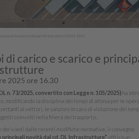
scarico principali novita dal infrastrutture E2025 1255
di carico e scarico e princip
astrutture
e 2025 ore 16.30
DL n. 73/2025, convertito con Legge n. 105/2025)
ha int
to, modificando la disciplina dei tempi di attesa per le oper
spettanti ai vettori, le sanzioni in caso di violazione dei temp
etti coinvolti nella filiera del trasporto.
le derivanti dalle recenti modifiche normative, il convegno
 principali novità dal cd. DL Infrastrutture”
offrirà un