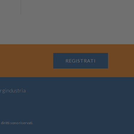
REGISTRATI
rgindustria
iritti sono riservati.