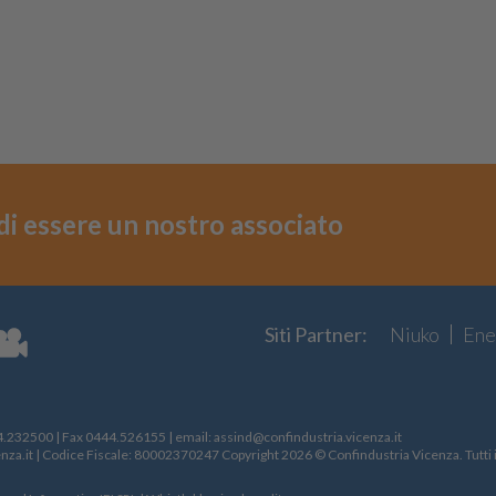
i di essere un nostro associato
Siti Partner:
Niuko
Ene
4.232500
| Fax
0444.526155
| email:
assind@confindustria.vicenza.it
nza.it
| Codice Fiscale: 80002370247 Copyright 2026 © Confindustria Vicenza. Tutti i d