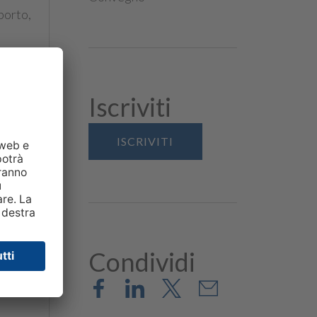
porto,
zzerà
iva e
Iscriviti
ISCRIVITI
Condividi