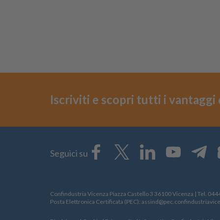
Iscriviti e scopri tutti i vantagg
Seguici su
Confindustria Vicenza Piazza Castello 3 36100 Vicenza | Tel.
044
Posta Elettronica Certificata (PEC):
assind@pec.confindustriavice