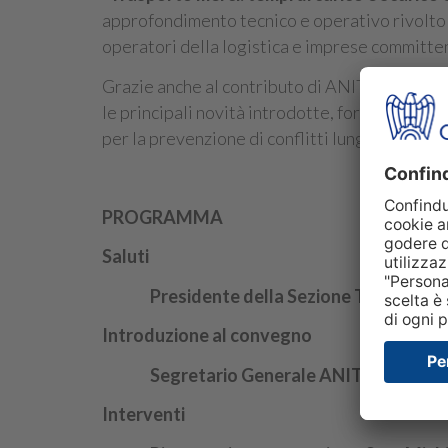
approfondimento tecnico e operativo rivolto a 
operatori della logistica e imprese committen
Grazie anche al contributo di ANITA, presente
le principali novità introdotte, fornendo indi
per la prevenzione di conflitti lungo la filiera.
PROGRAMMA
Saluti
Presidente della Sezione Trasporti –
Introduzione al convegno
Segretario Generale ANITA – Giusep
Interventi