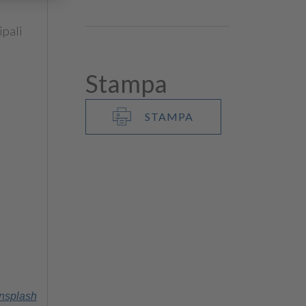
ipali
Stampa
STAMPA
nsplash