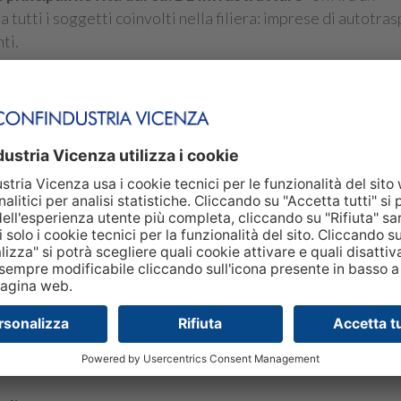
tutti i soggetti coinvolti nella filiera: imprese di autotras
ti.
 tramite il proprio Segretario Generale, il convegno anali
cazioni pratiche per una corretta applicazione della normat
 Maria Teresa Faresin
pina Della Pepa