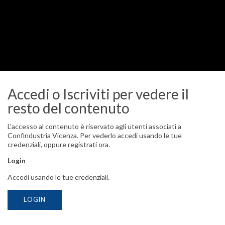
Accedi o Iscriviti per vedere il
resto del contenuto
24 luglio 2026
- VI41730
Interessi moratori per ritardati pagamenti: pubblicato il saggio del
L'accesso al contenuto è riservato agli utenti associati a
secondo semestre 2026
Confindustria Vicenza. Per vederlo accedi usando le tue
#dirittod'impresa
#dirittocommercialeesocietario
credenziali, oppure registrati ora.
#interessiritardatopagamento
Login
Accedi usando le tue credenziali.
LOGIN
Seguici su