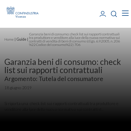
Garanzia beni di consumo: check list sui rapporti contrattuali
tra produttore e venditore alla luce della nuova normativa sui
Home
Guide
contratti di vendita di beni di consumo (d.lgs. 6.9.2005, n. 206
%22Codice del consumo%22) 706
Garanzia beni di consumo: check
list sui rapporti contrattuali
Argomento: Tutela del consumatore
18 giugno 2019
Si riporta una check list sui rapporti contrattuali tra produttore e
venditore alla luce della nuova normativa sui contratti d...