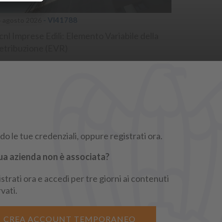
- VI41788
4 agosto 2026
cnl Imprese Edili: Elemento Variabile della
etribuzione (EVR)
lavoroeprevidenza
#contrattazionecollettiva
ontrattinazionalidilavoro
o le tue credenziali, oppure registrati ora.
ua azienda non è associata?
strati ora e accedi per tre giorni ai contenuti
rgindustria
rvati.
CREA ACCOUNT TEMPORANEO