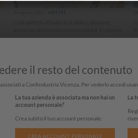
- VI41791
04 agosto 2026
0
Ccnl addetti all’Industria delle Calzature:
C
aumento dei minimi contrattuali dal 1° agosto
R
...
#
va
#c
#lavoroeprevidenza
#contrattazionecollettiva
#contrattinazionalidilavoro
vedere il resto del contenuto
 associati a Confindustria Vicenza. Per vederlo accedi usand
La tua azienda è associata ma non hai un
La t
account personale?
Regi
Siti Partner:
Niuko
Ene
Crea subito il tuo account personale.
rise
CREA ACCOUNT PERSONALE