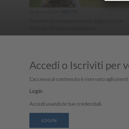
- VI41793
05 agosto 2026
Previdenza complementare: aggiornate le
FAQ del Ministero del Lavoro
#lavoroeprevidenza
#previdenzaeassistenzacomplementare
#normati
Accedi o Iscriviti per 
L'accesso al contenuto è riservato agli utenti
Login
Accedi usando le tue credenziali.
Seguici su
LOGIN