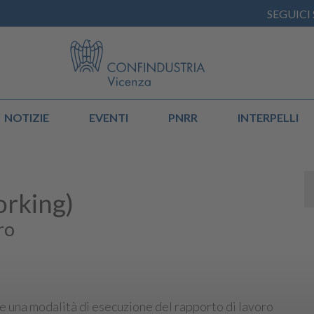
SEGUICI
NOTIZIE
EVENTI
PNRR
INTERPELLI
orking)
ro
e una modalità di esecuzione del rapporto di lavoro