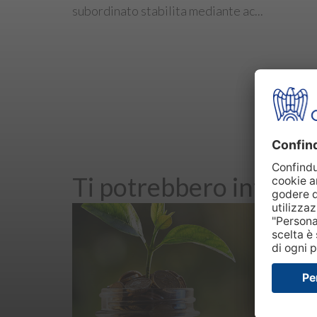
subordinato stabilita mediante ac...
Ti potrebbero interes