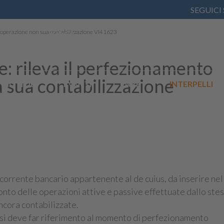
SEGUICI
loperazione non sua contabilizzazione VI41623
e: rileva il perfezionamento
a sua contabilizzazione
NOTIZIE
EVENTI
PNRR
INTERPELLI
o corrente bancario appartenente al de cuius, da inserire nel
onto delle operazioni attive e passive effettuate dallo ste
ncora contabilizzate.
to, si deve far riferimento al momento di perfezionamento