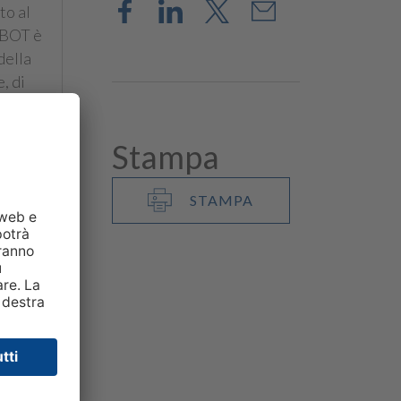
to al
i BOT è
della
, di
Stampa
STAMPA