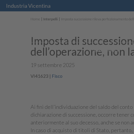
Industria Vicentina
Home
Interpelli
Imposta successione rileva perfezionamento del
Imposta di succession
dell’operazione, non l
CHI SIAMO
19 settembre 2025
VI41623
|
Fisco
Ai fini dell’individuazione del saldo del cont
dichiarazione di successione, occorre tener c
anteriormente al suo decesso, anche se non a
In caso di acquisto di titoli di Stato, pertan