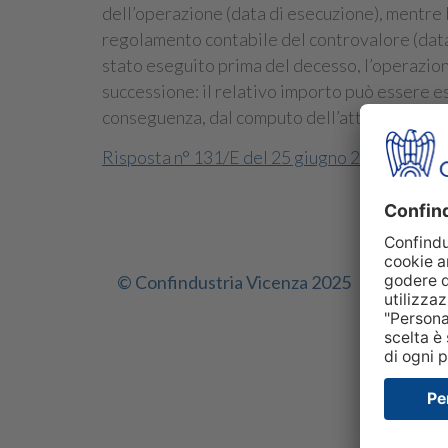
dell’operazione (data di esecuzione), mentre 
regolamento contabile del controvalore (data 
stato eseguito prima del decesso, l’operazion
successione: il relativo importo può essere e
conseguenza, dal computo dell’attivo ereditari
Risposta n° 131/E del 25 giugno 2026
© Confindustria Vicenza 2025