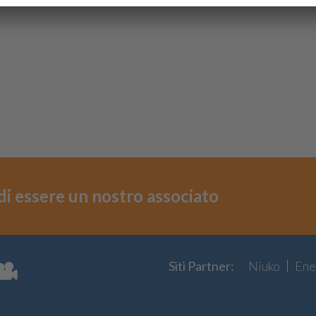
i di essere un nostro associato
Siti Partner:
Niuko
Ene