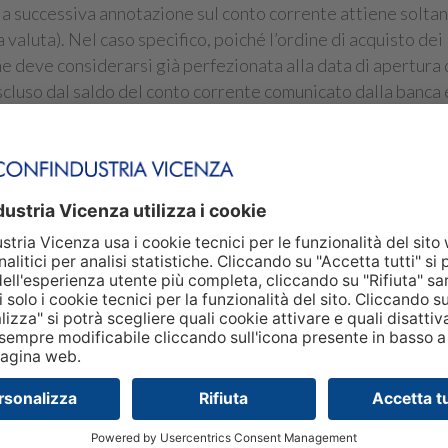
la successiva annotazione sul conto corrente attiene soltan
valuta). Nel caso specifico, poiché l’ordine di acquisto de
e deve considerarsi già perfezionata alla data di apertura 
scluso dal saldo del conto corrente comunicato dalla banca e
o ai fini del calcolo dell’imposta di successione.