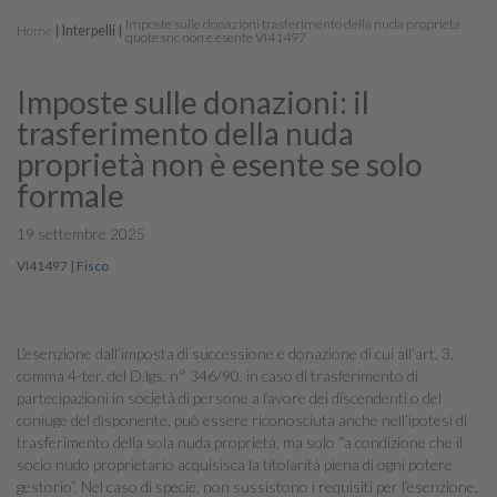
Imposte sulle donazioni trasferimento della nuda proprieta
Home
Interpelli
quote snc non e esente VI41497
Imposte sulle donazioni: il
trasferimento della nuda
proprietà non è esente se solo
formale
19 settembre 2025
VI41497
|
Fisco
L’esenzione dall’imposta di successione e donazione di cui all’art. 3,
comma 4-ter, del D.lgs. n° 346/90, in caso di trasferimento di
partecipazioni in società di persone a favore dei discendenti o del
coniuge del disponente, può essere riconosciuta anche nell’ipotesi di
trasferimento della sola nuda proprietà, ma solo “a condizione che il
socio nudo proprietario acquisisca la titolarità piena di ogni potere
gestorio”. Nel caso di specie, non sussistono i requisiti per l’esenzione,