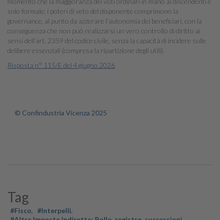
momento che la maggioranza dei voti ordinari in mano ai discendenti è
solo formale; i poteri di veto del disponente comprimono la
governance, al punto da azzerare l’autonomia dei beneficiari, con la
conseguenza che non può realizzarsi un vero controllo di diritto ai
sensi dell’art. 2359 del codice civile, senza la capacità di incidere sulle
delibere essenziali (compresa la ripartizione degli utili).
Risposta n° 115/E del 4 giugno 2026
© Confindustria Vicenza 2025
Tag
#Fisco
#Interpelli
#Altre Imposte Indirette: Bollo, registro, successioni,