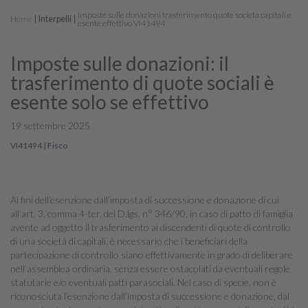
Imposte sulle donazioni trasferimento quote societa capitali e
Home
Interpelli
esente effettivo VI41494
Imposte sulle donazioni: il
trasferimento di quote sociali è
esente solo se effettivo
19 settembre 2025
VI41494
|
Fisco
Ai fini dell’esenzione dall’imposta di successione e donazione di cui
all’art. 3, comma 4-ter, del D.lgs. n° 346/90, in caso di patto di famiglia
avente ad oggetto il trasferimento ai discendenti di quote di controllo
di una società di capitali, è necessario che i beneficiari della
partecipazione di controllo siano effettivamente in grado di deliberare
nell’assemblea ordinaria, senza essere ostacolati da eventuali regole
statutarie e/o eventuali patti parasociali. Nel caso di specie, non è
riconosciuta l’esenzione dall’imposta di successione e donazione, dal