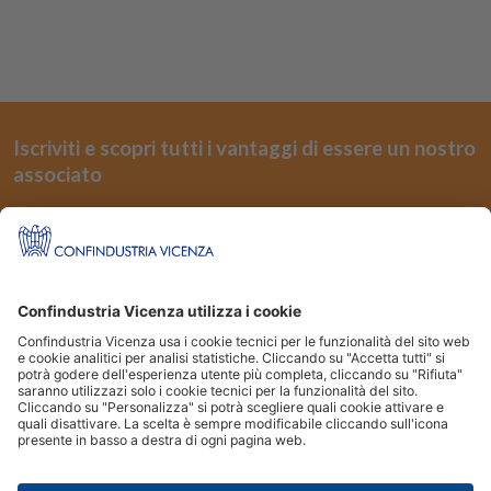
Iscriviti e scopri tutti i vantaggi di essere un nostro
associato
REGISTRATI
Seguici su
Siti Partner:
Niuko
Energindustria
Confindustria Vicenza Piazza Castello 3 36100 Vicenza | Tel.
0444.232500
|