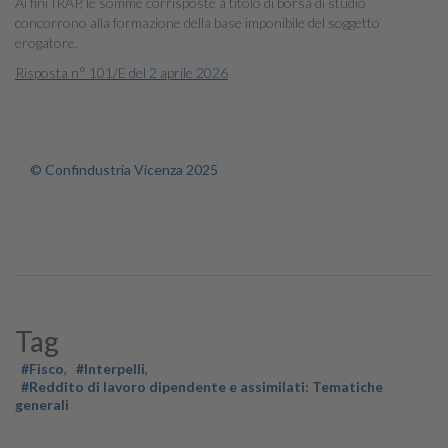
Ai fini IRAP, le somme corrisposte a titolo di borsa di studio
concorrono alla formazione della base imponibile del soggetto
erogatore.
Risposta n° 101/E del 2 aprile 2026
© Confindustria Vicenza 2025
Tag
#Fisco
#Interpelli
#Reddito di lavoro dipendente e assimilati: Tematiche
generali