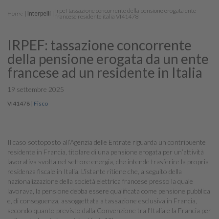
Irpef tassazione concorrente della pensione erogata ente
Home
Interpelli
francese residente italia VI41478
IRPEF: tassazione concorrente
della pensione erogata da un ente
francese ad un residente in Italia
19 settembre 2025
VI41478
|
Fisco
Il caso sottoposto all’Agenzia delle Entrate riguarda un contribuente
residente in Francia, titolare di una pensione erogata per un’attività
lavorativa svolta nel settore energia, che intende trasferire la propria
residenza fiscale in Italia. L'istante ritiene che, a seguito della
nazionalizzazione della società elettrica francese presso la quale
lavorava, la pensione debba essere qualificata come pensione pubblica
e, di conseguenza, assoggettata a tassazione esclusiva in Francia,
secondo quanto previsto dalla Convenzione tra l'Italia e la Francia per