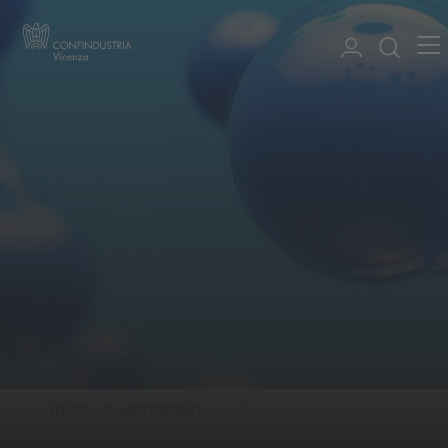
Home
Notizie ed eventi
Notizie
VI41641