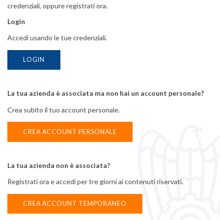
Iscriviti e scopri tutti i vantaggi di essere un nostro
credenziali, oppure registrati ora.
associato
Login
Accedi usando le tue credenziali.
REGISTRATI
LOGIN
Seguici su
La tua azienda è associata ma non hai un account personale?
Siti Partner:
Crea subito il tuo account personale.
Niuko
Energindustria
CREA ACCOUNT PERSONALE
Confindustria Vicenza Piazza Castello 3 36100 Vicenza | Tel.
0444.232500
|
Fax
0444.526155
| email:
assind@confindustria.vicenza.it
La tua azienda non è associata?
Posta Elettronica Certificata (PEC):
assind@pec.confindustriavicenza.it
|
Codice Fiscale: 80002370247 Copyright 2026 © Confindustria Vicenza. Tutti i
Registrati ora e accedi per tre giorni ai contenuti riservati.
diritti sono riservati.
CREA ACCOUNT TEMPORANEO
Disclaimer
|
Cookie
|
Privacy sito
|
Informativa Confindustria Vicenza
|
Informativa IPI SRL
|
Whistleblowing
|
credits