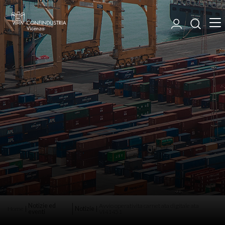
Notizie ed
Avvio operativita carnet ata digitale ata
Home
Notizie
eventi
VI41451