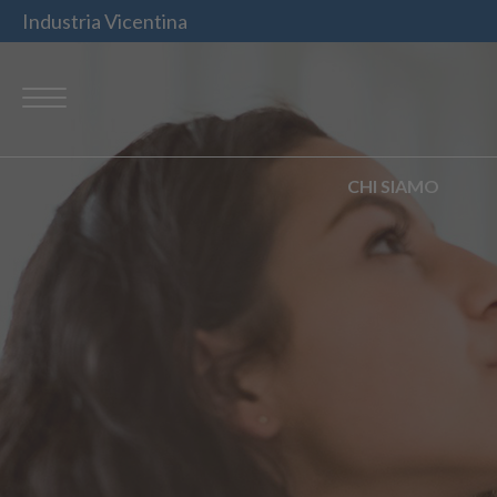
Industria Vicentina
CHI SIAMO