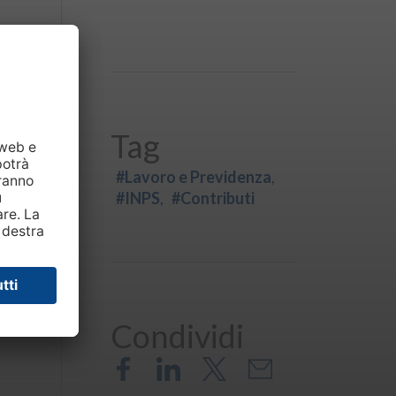
Tag
#Lavoro e Previdenza
#INPS
#Contributi
Condividi