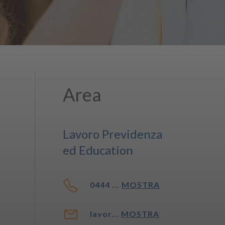
Area
Lavoro Previdenza
ed Education
0444 ...
MOSTRA
lavor...
MOSTRA