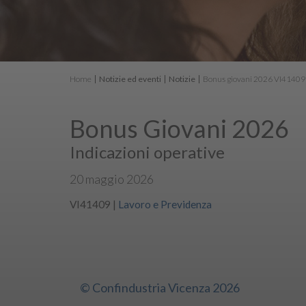
Home
Notizie ed eventi
Notizie
Bonus giovani 2026 VI41409
Bonus Giovani 2026
Indicazioni operative
20 maggio 2026
VI41409
|
Lavoro e Previdenza
© Confindustria Vicenza 2026