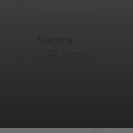
Stampa
STAMPA