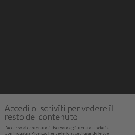
Stampa
STAMPA
Accedi o Iscriviti per vedere il
resto del contenuto
L'accesso al contenuto è riservato agli utenti associati a
Confindustria Vicenza. Per vederlo accedi usando le tue