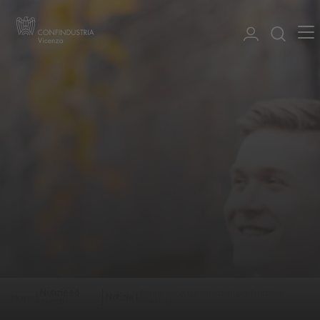
Notizie ed
Bonus zes 2026 istruzioni per fruizione
Home
Notizie
eventi
VI41441