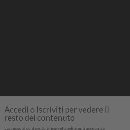
Stampa
STAMPA
Accedi o Iscriviti per vedere il
resto del contenuto
L'accesso al contenuto è riservato agli utenti associati a