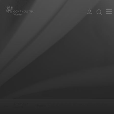
Notizie ed
Ccnl cartai cartotecnici revoca stato agitazione
Home
Notizie
eventi
VI40832