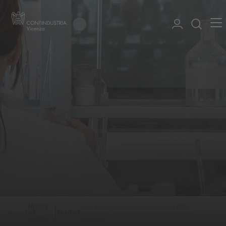
Notizie
Ccnl industria chimico farmaceutica 2025
Home
ed
Notizie
incremento trattamento economico minimo
eventi
VI41450