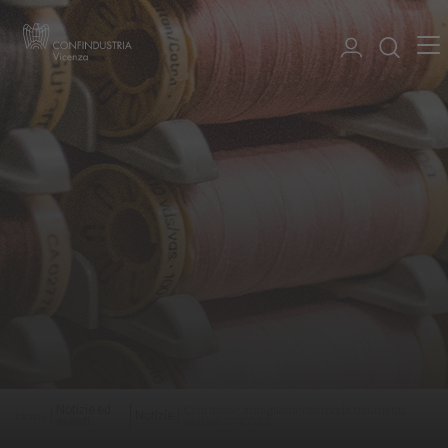
Notizie ed
Ccnl tessile abbigliamento moda strumenti
Home
Notizie
eventi
welfare VI40513