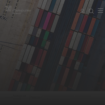
Notizie ed
Dazio forfettario euro sulle importazioni
Home
Notizie
eventi
modico valore VI41605