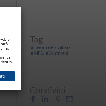
Tag
#Lavoro e Previdenza
#INPS
#Contributi
Condividi