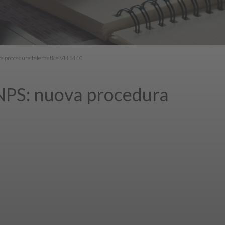
ova procedura telematica VI41440
INPS: nuova procedura