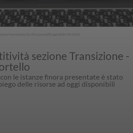
zione transizione fsc chiusura dello sportello VI41442
ività sezione Transizione -
ortello
on le istanze finora presentate è stato
iego delle risorse ad oggi disponibili