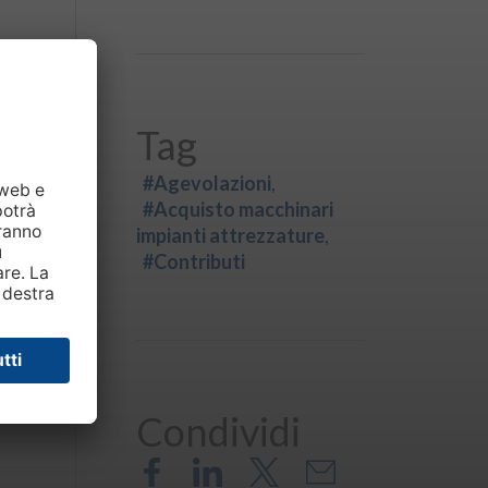
Tag
#Agevolazioni
#Acquisto macchinari
impianti attrezzature
#Contributi
Condividi