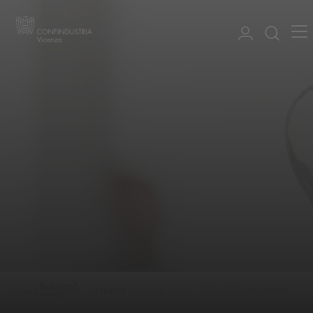
Notizie ed
Inps sospensione notifica atti dal agosto 2025
Home
Notizie
eventi
VI39736