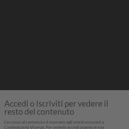
Stampa
STAMPA
Accedi o Iscriviti per vedere il
resto del contenuto
L'accesso al contenuto è riservato agli utenti associati a
Confindustria Vicenza. Per vederlo accedi usando le tue