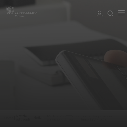
Notizie
Modello 730 2026 istruzioni sulle operazioni
Home
Notizie
ed eventi
conguaglio dei sostituti imposta VI41626