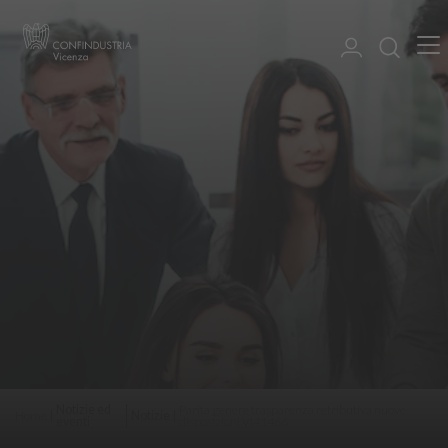
Notizie ed
Parita genere trasparenza retributiva nuove
Home
Notizie
eventi
disposizioni VI41466