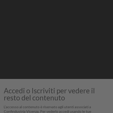
Stampa
STAMPA
Accedi o Iscriviti per vedere il
resto del contenuto
L'accesso al contenuto è riservato agli utenti associati a
Confindustria Vicenza. Per vederlo accedi usando le tue