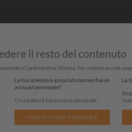
vedere il resto del contenuto
i di essere un nostro associato
 associati a Confindustria Vicenza. Per vederlo accedi usand
La tua azienda è associata ma non hai un
La t
account personale?
Regi
Siti Partner:
Niuko
Ene
Crea subito il tuo account personale.
rise
CREA ACCOUNT PERSONALE
4.232500
| Fax
0444.526155
| email:
assind@confindustria.vicenza.it
nza.it
| Codice Fiscale: 80002370247 Copyright 2026 © Confindustria Vicenza. Tutti i d