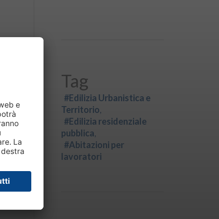
Tag
#Edilizia Urbanistica e
Territorio
#Edilizia residenziale
pubblica
#Abitazioni per
lavoratori