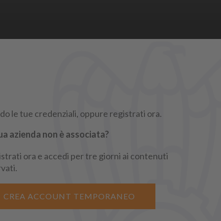
REGISTRATI
o le tue credenziali, oppure registrati ora.
ua azienda non è associata?
strati ora e accedi per tre giorni ai contenuti
rgindustria
rvati.
CREA ACCOUNT TEMPORANEO
iritti sono riservati.