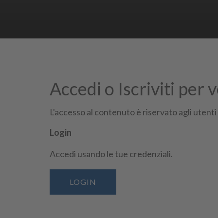
Accedi o Iscriviti per 
Iscriviti e scopri tutti i vantagg
L'accesso al contenuto è riservato agli utenti
Login
Accedi usando le tue credenziali.
Seguici su
LOGIN
Confindustria Vicenza Piazza Castello 3 36100 Vicenza | Tel.
044
Posta Elettronica Certificata (PEC):
assind@pec.confindustriavice