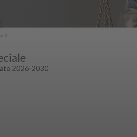
41643
eciale
ndato 2026-2030