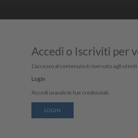
Accedi o Iscriviti per 
Iscriviti e scopri tutti i vantagg
L'accesso al contenuto è riservato agli utenti
Login
Accedi usando le tue credenziali.
Seguici su
LOGIN
Confindustria Vicenza Piazza Castello 3 36100 Vicenza | Tel.
044
Posta Elettronica Certificata (PEC):
assind@pec.confindustriavice