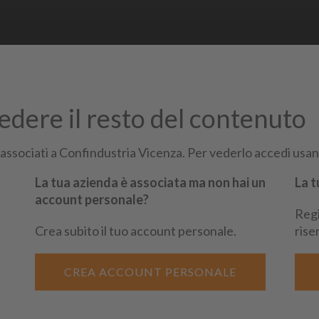
vedere il resto del contenuto
i di essere un nostro associato
 associati a Confindustria Vicenza. Per vederlo accedi usand
La tua azienda è associata ma non hai un
La t
account personale?
Regi
Siti Partner:
Niuko
Ene
Crea subito il tuo account personale.
rise
CREA ACCOUNT PERSONALE
4.232500
| Fax
0444.526155
| email:
assind@confindustria.vicenza.it
nza.it
| Codice Fiscale: 80002370247 Copyright 2026 © Confindustria Vicenza. Tutti i d