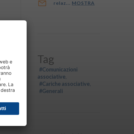
relaz...
MOSTRA
Tag
#Comunicazioni
associative
#Cariche associative
#Generali