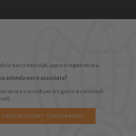
REGISTRATI
o le tue credenziali, oppure registrati ora.
ua azienda non è associata?
strati ora e accedi per tre giorni ai contenuti
rgindustria
rvati.
CREA ACCOUNT TEMPORANEO
iritti sono riservati.