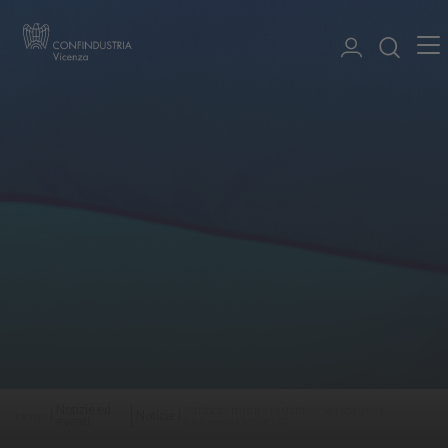
Notizie ed
Rafforza misure restrittive verso russia
Home
Notizie
eventi
bielorussia VI38077