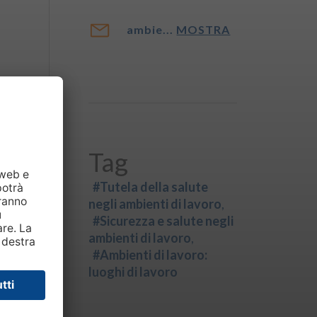
ambie...
MOSTRA
Tag
#Tutela della salute
negli ambienti di lavoro
#Sicurezza e salute negli
ambienti di lavoro
#Ambienti di lavoro:
luoghi di lavoro