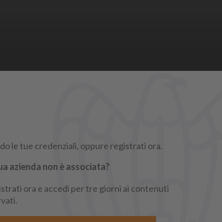
REGISTRATI
o le tue credenziali, oppure registrati ora.
ua azienda non è associata?
strati ora e accedi per tre giorni ai contenuti
rgindustria
rvati.