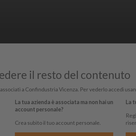
vedere il resto del contenuto
i di essere un nostro associato
 associati a Confindustria Vicenza. Per vederlo accedi usand
La tua azienda è associata ma non hai un
La t
account personale?
Regi
Siti Partner:
Niuko
Ene
Crea subito il tuo account personale.
rise