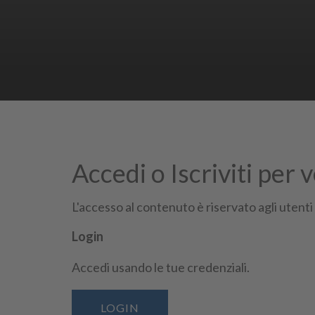
Accedi o Iscriviti per 
Iscriviti e scopri tutti i vantagg
L'accesso al contenuto è riservato agli utenti
Login
Accedi usando le tue credenziali.
Seguici su
LOGIN