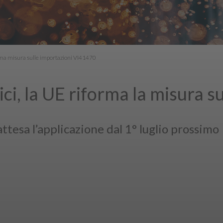
orma misura sulle importazioni VI41470
ci, la UE riforma la misura su
tesa l’applicazione dal 1° luglio prossimo