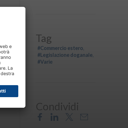
Tag
#Commercio estero
#Legislazione doganale
#Varie
Condividi