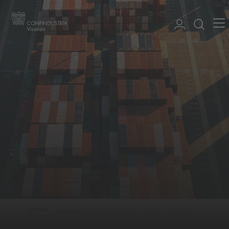
Notizie
Trasporti intermodali proroga dei termini
Home
Notizie
ed eventi
rendicontazione del sea modal shift 2024 VI41435