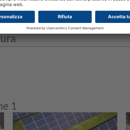
tura
ne 1