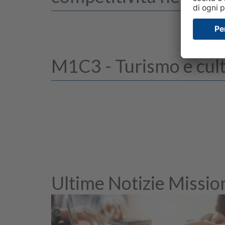
M1C3 - Turismo e cul
Ultime Notizie Missio