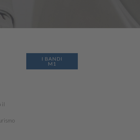
I BANDI
M1
 il
turismo