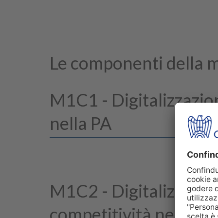
Le componenti della 
M1C1 - Digitalizzazio
nella PA
M1C2 - Digitalizzazio
competitività nel sis