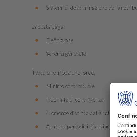
Sistemi di determinazione della retrib
La busta paga:
Definizione
Schema generale
Il totale retribuzione lordo:
Minimo contrattuale
Indennità di contingenza
Elemento distinto della retribuzione (E
Aumenti periodici di anzianità