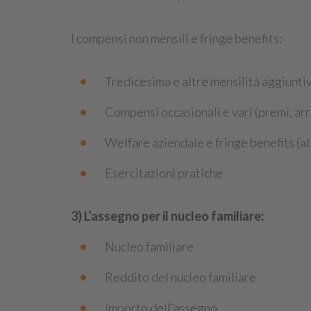
I compensi non mensili e fringe benefits:
Tredicesima e altre mensilità aggiunti
Compensi occasionali e vari (premi, arr
Welfare aziendale e fringe benefits (al
Esercitazioni pratiche
3) L’assegno per il nucleo familiare:
Nucleo familiare
Reddito del nucleo familiare
Importo dell’assegno