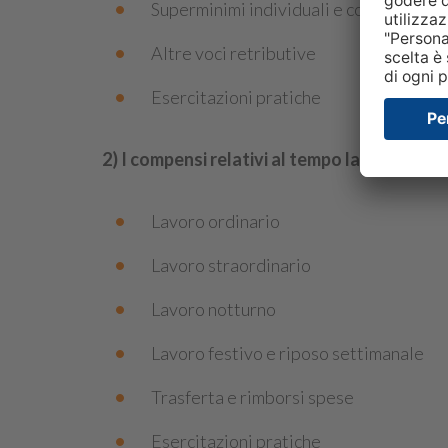
Superminimi individuali e collettivi
Altre voci retributive
Esercitazioni pratiche
2) I compensi relativi al tempo lavorato:
Lavoro ordinario
Lavoro straordinario
Lavoro notturno
Lavoro festivo e riposo settimanale
Trasferta e rimborsi spese
Esercitazioni pratiche