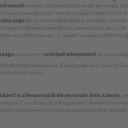
ti mensili
connessi all’amministrazione del personale, alla
, fiscale e previdenziale. Verranno in particolare fornite le
dolino paga
dei lavoratori dipendenti e assimilati, sia nelle
 (lavoro ordinario, straordinario, lavoro a turni, ecc..), che
maternità, infortunio, ecc…), nonché i compensi differiti e di
a paga
e conoscere i
principali adempimenti
ad essa colleg
atiche e dalla simulazione di buste paga nelle diverse situ
 collettivi di lavoro.
Addetti e ai Responsabili del personale delle aziende
, s
 materia. È rivolto anche ai Responsabili Amministrativi e a
iche retributive e il corretto assolvimento degli obblighi