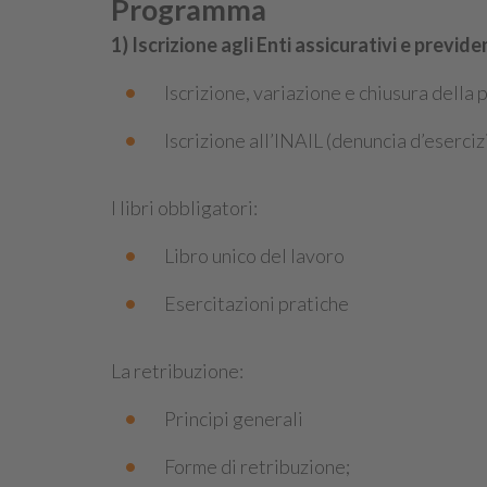
Programma
1) Iscrizione agli Enti assicurativi e previden
Iscrizione, variazione e chiusura della
Iscrizione all’INAIL (denuncia d’eserciz
I libri obbligatori:
Libro unico del lavoro
Esercitazioni pratiche
La retribuzione:
Principi generali
Forme di retribuzione;