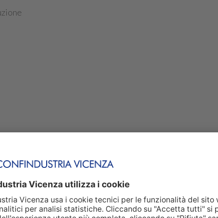
uzione
.D.R.)