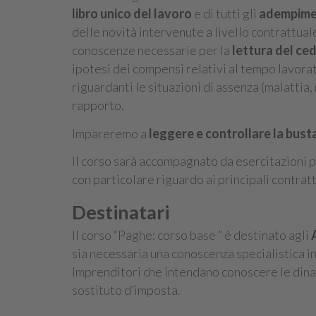
libro unico del lavoro
e di tutti gli
adempimen
delle novità intervenute a livello contrattuale
conoscenze necessarie per la
lettura del ce
ipotesi dei compensi relativi al tempo lavorato
riguardanti le situazioni di assenza (malattia, 
rapporto.
Impareremo a
leggere e controllare la bust
Il corso sarà accompagnato da esercitazioni pr
con particolare riguardo ai principali contratti
Destinatari
Il corso “Paghe: corso base ” è destinato agli
sia necessaria una conoscenza specialistica in
Imprenditori che intendano conoscere le dinam
sostituto d’imposta.