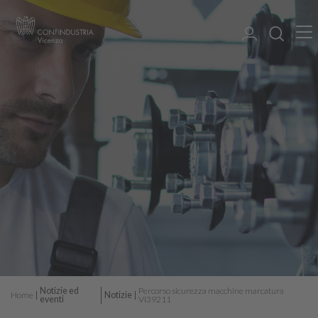
Notizie ed
Percorso sicurezza macchine marcatura
Home
Notizie
eventi
VI39211