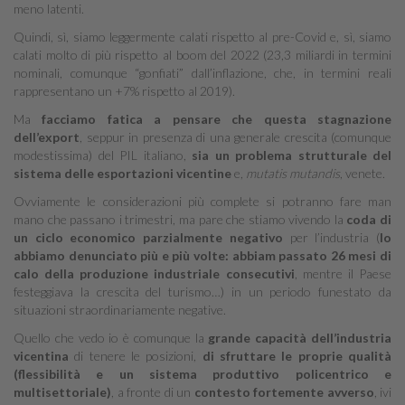
meno latenti.
Quindi, sì, siamo leggermente calati rispetto al pre-Covid e, sì, siamo
calati molto di più rispetto al boom del 2022 (23,3 miliardi in termini
nominali, comunque “gonfiati” dall’inflazione, che, in termini reali
rappresentano un +7% rispetto al 2019).
Ma
facciamo fatica a pensare che questa stagnazione
dell’export
, seppur in presenza di una generale crescita (comunque
modestissima) del PIL italiano,
sia un problema strutturale del
sistema delle esportazioni vicentine
e,
mutatis mutandis
, venete.
Ovviamente le considerazioni più complete si potranno fare man
mano che passano i trimestri, ma pare che stiamo vivendo la
coda di
un ciclo economico parzialmente negativo
per l’industria (
lo
abbiamo denunciato più e più volte: abbiam passato 26 mesi di
calo della produzione industriale consecutivi
, mentre il Paese
festeggiava la crescita del turismo…) in un periodo funestato da
situazioni straordinariamente negative.
Quello che vedo io è comunque la
grande capacità dell’industria
vicentina
di tenere le posizioni,
di sfruttare le proprie qualità
(flessibilità e un sistema produttivo policentrico e
multisettoriale)
, a fronte di un
contesto fortemente avverso
, ivi