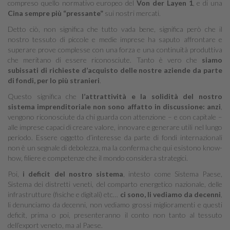
compreso quello normativo europeo del
Von der Layen 1
, e di una
Cina sempre più “pressante”
sui nostri mercati.
Detto ciò, non significa che tutto vada bene, significa però che il
nostro tessuto di piccole e medie imprese ha saputo affrontare e
superare prove complesse con una forza e una continuità produttiva
che meritano di essere riconosciute. Tanto è vero che
siamo
subissati di richieste d’acquisto delle nostre aziende da parte
di fondi, per lo più stranieri
.
Questo significa che
l’attrattività e la solidità del nostro
sistema imprenditoriale non sono affatto in discussione: anzi
,
vengono riconosciute da chi guarda con attenzione – e con capitale –
alle imprese capaci di creare valore, innovare e generare utili nel lungo
periodo. Essere oggetto d’interesse da parte di fondi internazionali
non è un segnale di debolezza, ma la conferma che qui esistono know-
how, filiere e competenze che il mondo considera strategici.
Poi,
i deficit del nostro sistema
, intesto come Sistema Paese,
Sistema dei distretti veneti, del comparto energetico nazionale, delle
infrastrutture (fisiche e digitali) etc…
ci sono, li vediamo da decenni
,
li denunciamo da decenni, non vediamo grossi miglioramenti e questi
deficit, prima o poi, presenteranno il conto non tanto al tessuto
dell’export veneto, ma al Paese.