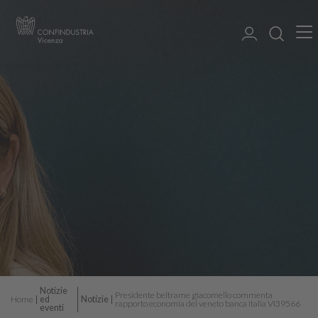
Notizie
Presidente beltrame giacomello commenta
Home
ed
Notizie
rapporto economia del veneto banca italia VI39566
eventi