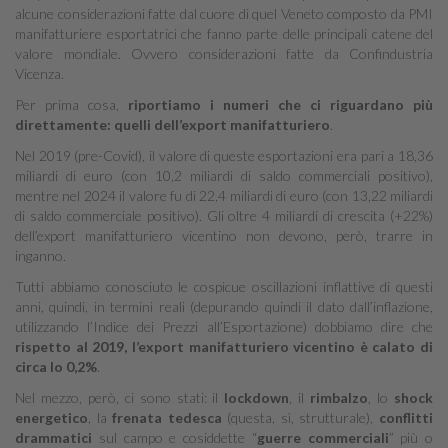
alcune considerazioni fatte dal cuore di quel Veneto composto da PMI
manifatturiere esportatrici che fanno parte delle principali catene del
valore mondiale. Ovvero considerazioni fatte da Confindustria
Vicenza.
Per prima cosa,
riportiamo i numeri che ci riguardano più
direttamente: quelli dell’export manifatturiero
.
Nel 2019 (pre-Covid), il valore di queste esportazioni era pari a 18,36
miliardi di euro (con 10,2 miliardi di saldo commerciali positivo),
mentre nel 2024 il valore fu di 22,4 miliardi di euro (con 13,22 miliardi
di saldo commerciale positivo). Gli oltre 4 miliardi di crescita (+22%)
dell’export manifatturiero vicentino non devono, però, trarre in
inganno.
Tutti abbiamo conosciuto le cospicue oscillazioni inflattive di questi
anni, quindi, in termini reali (depurando quindi il dato dall’inflazione,
utilizzando l’Indice dei Prezzi all’Esportazione) dobbiamo dire che
rispetto al 2019, l’export manifatturiero vicentino è calato di
circa lo 0,2%
.
Nel mezzo, però, ci sono stati: il
lockdown
, il
rimbalzo
, lo
shock
energetico
, la
frenata tedesca
(questa, sì, strutturale),
conflitti
drammatici
sul campo e cosiddette “
guerre commerciali
” più o