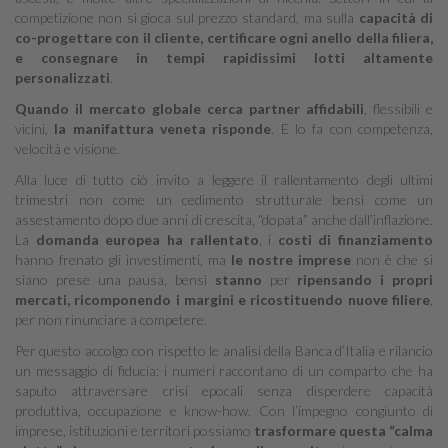
competizione non si gioca sul prezzo standard, ma sulla
capacità di
co-progettare con il cliente, certificare ogni anello della filiera,
e consegnare in tempi rapidissimi lotti altamente
personalizzati
.
Quando il mercato globale cerca partner affidabili
, flessibili e
vicini,
la manifattura veneta risponde
. E lo fa con competenza,
velocità e visione.
Alla luce di tutto ciò invito a leggere il rallentamento degli ultimi
trimestri non come un cedimento strutturale bensì come un
assestamento dopo due anni di crescita, “dopata” anche dall’inflazione.
La
domanda europea ha rallentato
, i
costi di finanziamento
hanno frenato gli investimenti, ma
le nostre imprese
non è che si
siano prese una pausa, bensì
stanno
per
ripensando i propri
mercati, ricomponendo i margini e ricostituendo nuove filiere
,
per non rinunciare a competere.
Per questo accolgo con rispetto le analisi della Banca d’Italia e rilancio
un messaggio di fiducia: i numeri raccontano di un comparto che ha
saputo attraversare crisi epocali senza disperdere capacità
produttiva, occupazione e know-how. Con l’impegno congiunto di
imprese, istituzioni e territori possiamo
trasformare questa “calma