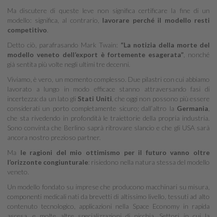
Ma discutere di queste leve non significa certificare la fine di un
modello: significa, al contrario,
lavorare perché il modello resti
competitivo
.
Detto ciò, parafrasando Mark Twain:
“La notizia della morte del
modello veneto dell’export è fortemente esagerata”
, nonché
già sentita più volte negli ultimi tre decenni.
Viviamo, è vero, un momento complesso. Due pilastri con cui abbiamo
lavorato a lungo in modo efficace stanno attraversando fasi di
incertezza: da un lato gli
Stati Uniti
, che oggi non possono più essere
considerati un porto completamente sicuro; dall’altro la
Germania
,
che sta rivedendo in profondità le traiettorie della propria industria.
Sono convinta che Berlino saprà ritrovare slancio e che gli USA sarà
ancora nostro prezioso partner.
Ma
le ragioni del mio ottimismo per il futuro vanno oltre
l’orizzonte congiunturale
: risiedono nella natura stessa del modello
veneto.
Un modello fondato su imprese che producono macchinari su misura,
componenti medicali nati da brevetti di altissimo livello, tessuti ad alto
contenuto tecnologico, applicazioni nella Space Economy in rapida
ascesa, e molte altre specializzazioni di nicchia. Settori in cui la