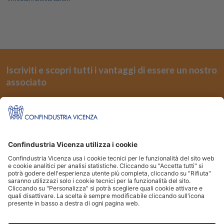
Iscriviti e scopri tutti i vantaggi di essere un nostro
associato
REGISTRATI
Seguici su
Siti Partner:
Niuko
Energindustria
Confindustria Vicenza Piazza Castello 3 36100 Vicenza | Tel.
0444.232500
|