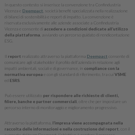
In questo contesto si inserisce la convenzione tra Confindustria
Vicenza e
Deempact
, società benefit specializzata nella realizzazione
di bilanci di sostenibilità e report di impatto. La convenzione è
riservata esclusivamente alle aziende associate a Confindustria
Vicenza e consente di
accedere a condizioni dedicate all’utilizzo
della piattaforma
, avviando un percorso guidato di rendicontazione
ESG.
Il
report
realizzato attraverso la piattaforma
Deempact
consente di
comunicare agli stakeholder il profilo dell’azienda in relazione agli
impatti ambientali, sociali e di governance, in
compliance con la
normativa europea
e con gli standard di riferimento, tra cui
VSME
ed
ESRS
.
Può essere utilizzato
per rispondere alle richieste di clienti,
filiere, banche e partner commerciali
, oltre che per impostare un
percorso interno di monitoraggio e miglioramento progressivo.
Attraverso la piattaforma,
l’impresa viene accompagnata nella
raccolta delle informazioni e nella costruzione del report
, con il
supporto del team Deempact. L’obiettivo è rendere il percorso