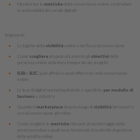
Monitorare le
metriche
della conversione online: controllare
la sostenibilità del canale digitale
Argomenti
Le logiche della
visibilità
online e dei flussi di conversione
Come
scegliere
propedeuticamente gli
obiettivi
della
presenza online nella linea temporale dei progetti
B2B
e
B2C
quali affinità e quali differenze nella conversione
online
Le leve di digital marketing distinte e specifiche
per modello di
business
e industry
Quando il
marketplace
diventa luogo di
visibilità
(browser) e
non di conversione all’ordine
Come scegliere le
metriche
rilevanti al monitoraggio della
presenza online e quali sono funzionali al controllo di gestione
della vendita online