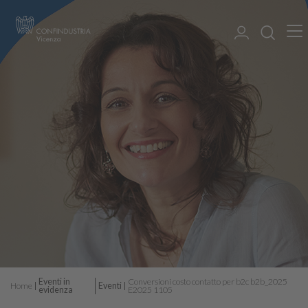
Eventi in
Conversioni costo contatto per b2c b2b_2025
Home
Eventi
evidenza
E2025 1105