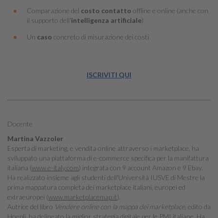
Comparazione del
costo contatto
offline e online (anche con
il supporto dell'
intelligenza artificiale
)
Un
caso
concreto di misurazione dei costi
ISCRIVITI QUI
Docente
Martina Vazzoler
Esperta di marketing, e vendita online attraverso i marketplace, ha
sviluppato una piattaforma di e-commerce specifica per la manifattura
italiana (
www.e-italy.com
) integrata con 9 account Amazon e 9 Ebay.
Ha realizzato insieme agli studenti dell'Università IUSVE di Mestre la
prima mappatura completa dei marketplace italiani, europei ed
extraeuropei (
www.marketplacemap.it
).
Autrice del libro
Vendere online con la mappa dei marketplace
, edito da
Hoepli, ha delineato la miglior strategia digitale per le PMI italiane. Ha