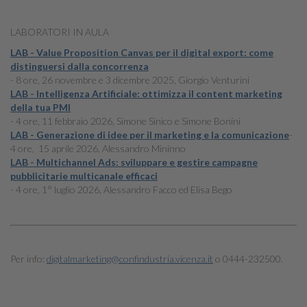
LABORATORI IN AULA
LAB - Value Proposition Canvas per il digital export: come
distinguersi dalla concorrenza
- 8 ore, 26 novembre e 3 dicembre 2025, Giorgio Venturini
LAB - Intelligenza Artificiale: ottimizza il content marketing
della tua PMI
- 4 ore, 11 febbraio 2026, Simone Sinico e Simone Bonini
LAB - Generazione di idee per il marketing e la comunicazione
-
4 ore, 15 aprile 2026, Alessandro Mininno
LAB - Multichannel Ads: sviluppare e gestire campagne
pubblicitarie multicanale efficaci
- 4 ore, 1° luglio 2026, Alessandro Facco ed Elisa Bego
Per info:
digitalmarketing@confindustria.vicenza.it
o 0444-232500.