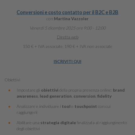
Conversioni e costo contatto per il B2C e B2B
con
Martina Vazzoler
Venerdì 5 dicembre 2025 ore 9:00 - 12:00
Diretta web
150 € + IVA associate, 190 € + IVA non associate
ISCRIVITI QUI
Obiettivi
Impostare gli
obiettivi
della propria presenza online:
brand
awareness
,
lead generation
,
conversion
,
fidelity
Analizzare e individuare i
tool
e
touchpoint
con cui
raggiungerli
Abilitare una
strategia digitale
finalizzata al raggiungimento
degli obiettivi