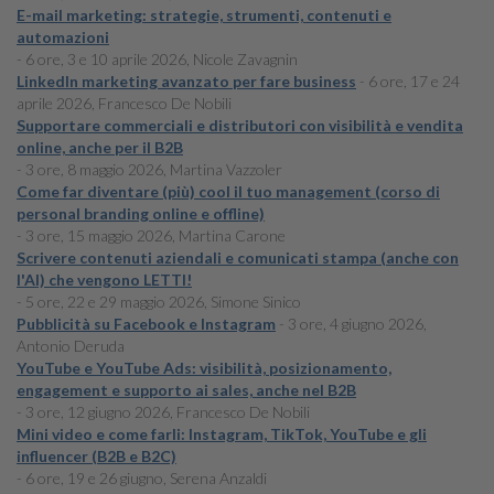
E-mail marketing: strategie, strumenti, contenuti e
automazioni
- 6 ore, 3 e 10 aprile 2026, Nicole Zavagnin
LinkedIn marketing avanzato per fare business
- 6 ore, 17 e 24
aprile 2026, Francesco De Nobili
Supportare commerciali e distributori con visibilità e vendita
online, anche per il B2B
- 3 ore, 8 maggio 2026, Martina Vazzoler
Come far diventare (più) cool il tuo management (corso di
personal branding online e offline)
- 3 ore, 15 maggio 2026, Martina Carone
Scrivere contenuti aziendali e comunicati stampa (anche con
l'AI) che vengono LETTI!
- 5 ore, 22 e 29 maggio 2026, Simone Sinico
Pubblicità su Facebook e Instagram
- 3 ore, 4 giugno 2026,
Antonio Deruda
YouTube e YouTube Ads: visibilità, posizionamento,
engagement e supporto ai sales, anche nel B2B
- 3 ore, 12 giugno 2026, Francesco De Nobili
Mini video e come farli: Instagram, TikTok, YouTube e gli
influencer (B2B e B2C)
- 6 ore, 19 e 26 giugno, Serena Anzaldi