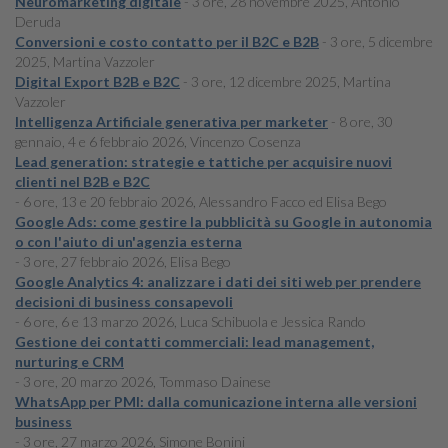
Neuromarketing digitale
- 3 ore, 28 novembre 2025, Antonio
Deruda
Conversioni e costo contatto per il B2C e B2B
- 3 ore, 5 dicembre
2025, Martina Vazzoler
Digital Export B2B e B2C
- 3 ore, 12 dicembre 2025, Martina
Vazzoler
Intelligenza Artificiale generativa per marketer
- 8 ore, 30
gennaio, 4 e 6 febbraio 2026, Vincenzo Cosenza
Lead generation: strategie e tattiche per acquisire nuovi
clienti nel B2B e B2C
- 6 ore, 13 e 20 febbraio 2026, Alessandro Facco ed Elisa Bego
Google Ads: come gestire la pubblicità su Google in autonomia
o con l'aiuto di un'agenzia esterna
- 3 ore, 27 febbraio 2026, Elisa Bego
Google Analytics 4: analizzare i dati dei siti web per prendere
decisioni di business consapevoli
- 6 ore, 6 e 13 marzo 2026, Luca Schibuola e Jessica Rando
Gestione dei contatti commerciali: lead management,
nurturing e CRM
- 3 ore, 20 marzo 2026, Tommaso Dainese
WhatsApp per PMI: dalla comunicazione interna alle versioni
business
- 3 ore, 27 marzo 2026, Simone Bonini