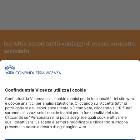
Iscriviti e scopri tutti i vantaggi di essere un nostro
associato
REGISTRATI
Seguici su
Siti Partner:
Niuko
Energindustria
Confindustria Vicenza Piazza Castello 3 36100 Vicenza | Tel.
0444.232500
|