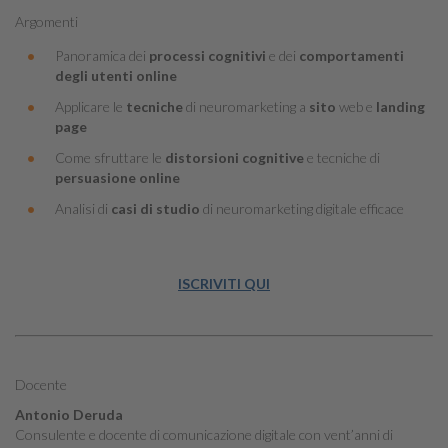
Argomenti
Panoramica dei
processi cognitivi
e dei
comportamenti
degli utenti online
Applicare le
tecniche
di neuromarketing a
sito
web e
landing
page
Come sfruttare le
distorsioni cognitive
e tecniche di
persuasione online
Analisi di
casi di studio
di neuromarketing digitale efficace
ISCRIVITI QUI
Docente
Antonio Deruda
Consulente e docente di comunicazione digitale con vent’anni di