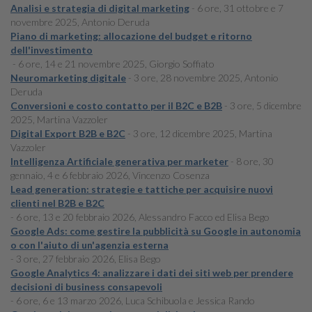
Analisi e strategia di digital marketing
- 6 ore, 31 ottobre e 7
novembre 2025, Antonio Deruda
Piano di marketing: allocazione del budget e ritorno
dell'investimento
- 6 ore, 14 e 21 novembre 2025, Giorgio Soffiato
Neuromarketing digitale
- 3 ore, 28 novembre 2025, Antonio
Deruda
Conversioni e costo contatto per il B2C e B2B
- 3 ore, 5 dicembre
2025, Martina Vazzoler
Digital Export B2B e B2C
- 3 ore, 12 dicembre 2025, Martina
Vazzoler
Intelligenza Artificiale generativa per marketer
- 8 ore, 30
gennaio, 4 e 6 febbraio 2026, Vincenzo Cosenza
Lead generation: strategie e tattiche per acquisire nuovi
clienti nel B2B e B2C
- 6 ore, 13 e 20 febbraio 2026, Alessandro Facco ed Elisa Bego
Google Ads: come gestire la pubblicità su Google in autonomia
o con l'aiuto di un'agenzia esterna
- 3 ore, 27 febbraio 2026, Elisa Bego
Google Analytics 4: analizzare i dati dei siti web per prendere
decisioni di business consapevoli
- 6 ore, 6 e 13 marzo 2026, Luca Schibuola e Jessica Rando