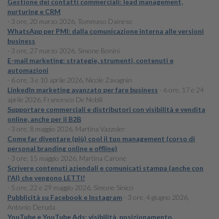
Gestione dei contatti commerciali: lead management,
nurturing e CRM
- 3 ore, 20 marzo 2026, Tommaso Dainese
WhatsApp per PMI: dalla comunicazione interna alle versioni
business
- 3 ore, 27 marzo 2026, Simone Bonini
E-mail marketing: strategie, strumenti, contenuti e
automazioni
- 6 ore, 3 e 10 aprile 2026, Nicole Zavagnin
LinkedIn marketing avanzato per fare business
- 6 ore, 17 e 24
aprile 2026, Francesco De Nobili
Supportare commerciali e distributori con visibilità e vendita
online, anche per il B2B
- 3 ore, 8 maggio 2026, Martina Vazzoler
Come far diventare (più) cool il tuo management (corso di
personal branding online e offline)
- 3 ore, 15 maggio 2026, Martina Carone
Scrivere contenuti aziendali e comunicati stampa (anche con
l'AI) che vengono LETTI!
- 5 ore, 22 e 29 maggio 2026, Simone Sinico
Pubblicità su Facebook e Instagram
- 3 ore, 4 giugno 2026,
Antonio Deruda
YouTube e YouTube Ads: visibilità, posizionamento,