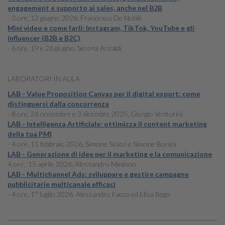
engagement e supporto ai sales, anche nel B2B
- 3 ore, 12 giugno 2026, Francesco De Nobili
Mini video e come farli: Instagram, TikTok, YouTube e gli
influencer (B2B e B2C)
- 6 ore, 19 e 26 giugno, Serena Anzaldi
LABORATORI IN AULA
LAB - Value Proposition Canvas per il digital export: come
distinguersi dalla concorrenza
- 8 ore, 26 novembre e 3 dicembre 2025, Giorgio Venturini
LAB - Intelligenza Artificiale: ottimizza il content marketing
della tua PMI
- 4 ore, 11 febbraio 2026, Simone Sinico e Simone Bonini
LAB - Generazione di idee per il marketing e la comunicazione
-
4 ore, 15 aprile 2026, Alessandro Mininno
LAB - Multichannel Ads: sviluppare e gestire campagne
pubblicitarie multicanale efficaci
- 4 ore, 1° luglio 2026, Alessandro Facco ed Elisa Bego