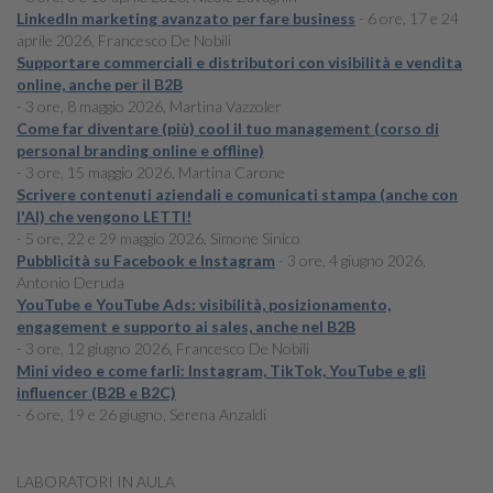
LinkedIn marketing avanzato per fare business
- 6 ore, 17 e 24
aprile 2026, Francesco De Nobili
Supportare commerciali e distributori con visibilità e vendita
online, anche per il B2B
- 3 ore, 8 maggio 2026, Martina Vazzoler
Come far diventare (più) cool il tuo management (corso di
personal branding online e offline)
- 3 ore, 15 maggio 2026, Martina Carone
Scrivere contenuti aziendali e comunicati stampa (anche con
l'AI) che vengono LETTI!
- 5 ore, 22 e 29 maggio 2026, Simone Sinico
Pubblicità su Facebook e Instagram
- 3 ore, 4 giugno 2026,
Antonio Deruda
YouTube e YouTube Ads: visibilità, posizionamento,
engagement e supporto ai sales, anche nel B2B
- 3 ore, 12 giugno 2026, Francesco De Nobili
Mini video e come farli: Instagram, TikTok, YouTube e gli
influencer (B2B e B2C)
- 6 ore, 19 e 26 giugno, Serena Anzaldi
LABORATORI IN AULA