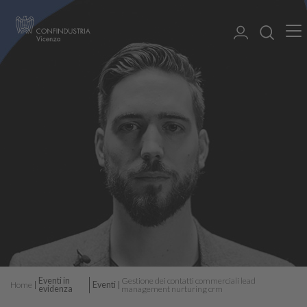
Eventi in
Gestione dei contatti commerciali lead
Home
Eventi
evidenza
management nurturing crm