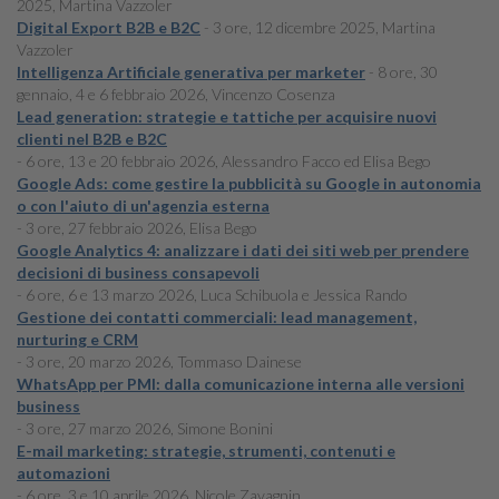
2025, Martina Vazzoler
Digital Export B2B e B2C
- 3 ore, 12 dicembre 2025, Martina
Vazzoler
Intelligenza Artificiale generativa per marketer
- 8 ore, 30
gennaio, 4 e 6 febbraio 2026, Vincenzo Cosenza
Lead generation: strategie e tattiche per acquisire nuovi
clienti nel B2B e B2C
- 6 ore, 13 e 20 febbraio 2026, Alessandro Facco ed Elisa Bego
Google Ads: come gestire la pubblicità su Google in autonomia
o con l'aiuto di un'agenzia esterna
- 3 ore, 27 febbraio 2026, Elisa Bego
Google Analytics 4: analizzare i dati dei siti web per prendere
decisioni di business consapevoli
- 6 ore, 6 e 13 marzo 2026, Luca Schibuola e Jessica Rando
Gestione dei contatti commerciali: lead management,
nurturing e CRM
- 3 ore, 20 marzo 2026, Tommaso Dainese
WhatsApp per PMI: dalla comunicazione interna alle versioni
business
- 3 ore, 27 marzo 2026, Simone Bonini
E-mail marketing: strategie, strumenti, contenuti e
automazioni
- 6 ore, 3 e 10 aprile 2026, Nicole Zavagnin