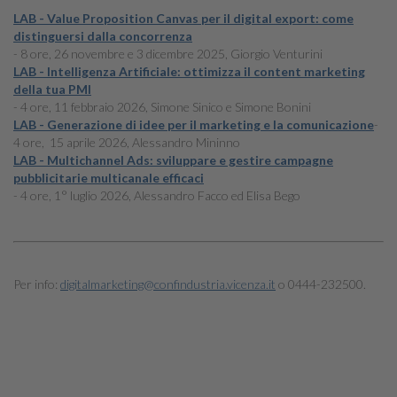
LAB - Value Proposition Canvas per il digital export: come
distinguersi dalla concorrenza
- 8 ore, 26 novembre e 3 dicembre 2025, Giorgio Venturini
LAB - Intelligenza Artificiale: ottimizza il content marketing
della tua PMI
- 4 ore, 11 febbraio 2026, Simone Sinico e Simone Bonini
LAB - Generazione di idee per il marketing e la comunicazione
-
4 ore, 15 aprile 2026, Alessandro Mininno
LAB - Multichannel Ads: sviluppare e gestire campagne
pubblicitarie multicanale efficaci
- 4 ore, 1° luglio 2026, Alessandro Facco ed Elisa Bego
Per info:
digitalmarketing@confindustria.vicenza.it
o 0444-232500.