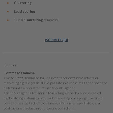
Clustering
Lead scoring
Flussi di
nurturing
complessi
ISCRIVITI QUI
Docenti:
Tommaso Dainese
Classe 1989, Tommaso ha una ricca esperienza nelle attività di
marketing digitale grazie al suo passato in diverse realtà che spaziano
dalla finanza all’intrattenimento fino alle agenzie.
Client Manager da tre anni in Marketing Arena, ha conosciuto ed
esplorato ogni sfumatura del web marketing: dalla progettazione di
contenuti e attività di ufficio stampa, all’analisi e reportistica, alla
costruzione di relazioni one-to-one con i clienti.