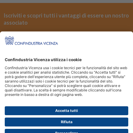
Iscriviti e scopri tutti i vantaggi di essere un nostro
associato
REGISTRATI
Seguici su
Siti Partner:
Niuko
Energindustria
Confindustria Vicenza Piazza Castello 3 36100 Vicenza | Tel.
0444.232500
|
Fax
0444.526155
| email:
assind@confindustria.vicenza.it
Posta Elettronica Certificata (PEC):
assind@pec.confindustriavicenza.it
|
Codice Fiscale: 80002370247 Copyright 2026 © Confindustria Vicenza. Tutti i
diritti sono riservati.